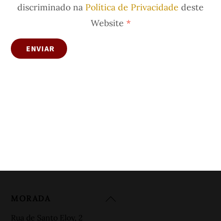
discriminado na
Política de Privacidade
deste
Website
*
ENVIAR
Back
MORADA
To
Rua de Santo Eloy, 2