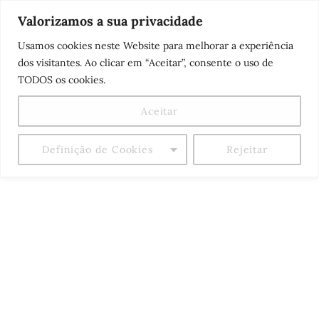
Skip
Me
Valorizamos a sua privacidade
to
Usamos cookies neste Website para melhorar a experiência
content
dos visitantes. Ao clicar em “Aceitar”, consente o uso de
TODOS os cookies.
Aceitar
Definição de Cookies
Rejeitar